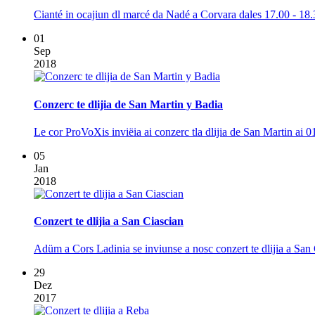
Cianté in ocajiun dl marcé da Nadé a Corvara dales 17.00 - 18.
01
Sep
2018
Conzerc te dlijia de San Martin y Badia
Le cor ProVoXis inviëia ai conzerc tla dlijia de San Martin ai 01
05
Jan
2018
Conzert te dlijia a San Ciascian
Adüm a Cors Ladinia se inviunse a nosc conzert te dlijia a San
29
Dez
2017