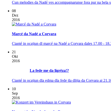
Cun melodies da Nadé ves accompagnarunse fora pur na bela sëra
08
Dez
2016
Marcé da Nadé a Corvara
Cianté in ocajiun dl marcé na Nadé a Corvara dales 17.00 - 18.
21
Okt
2016
La fede me da ligrëza!?
Cianté in ocajiun dla edma dla fede tla dlijia da Corvara ai 21.
10
Sep
2016