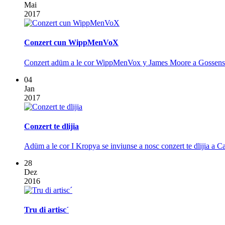
Mai
2017
Conzert cun WippMenVoX
Conzert adüm a le cor WippMenVox y James Moore a Gossensaß
04
Jan
2017
Conzert te dlijia
Adüm a le cor I Kropya se inviunse a nosc conzert te dlijia a C
28
Dez
2016
Tru di artisc´