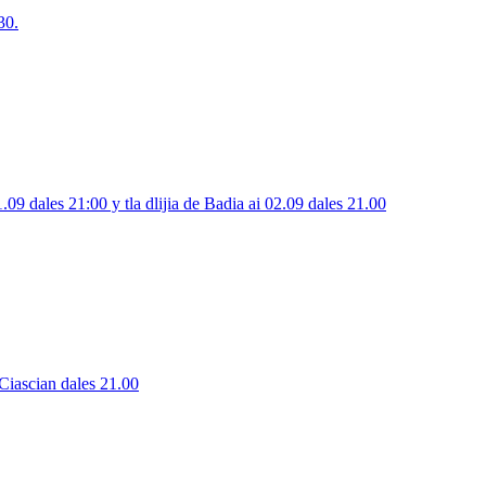
30.
.09 dales 21:00 y tla dlijia de Badia ai 02.09 dales 21.00
 Ciascian dales 21.00