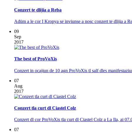
Conzert te dlijia a Reba
Adüm a le cor I Kropya se inviunse a nosc conzert te dlijia a R
09
Sep
2017
The best of ProVoXis
Conzert in ocajiun de 10 agn ProVoXis tl salf dles manifestazi
07
Aug
2017
Conzert tla curt dl Ciastel Colz
Conzert dl cor ProVoXis tla curt dl Ciastel Colz a La Ila, ai 07.0
07