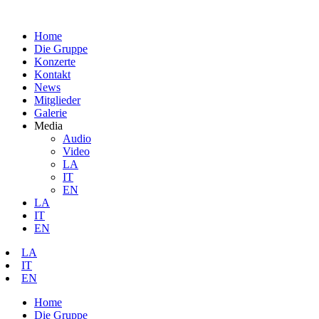
Home
Die Gruppe
Konzerte
Kontakt
News
Mitglieder
Galerie
Media
Audio
Video
LA
IT
EN
LA
IT
EN
LA
IT
EN
Home
Die Gruppe