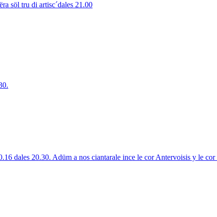
 söl tru di artisc´dales 21.00
30.
10.16 dales 20.30. Adüm a nos ciantarale ince le cor Antervoisis y le co