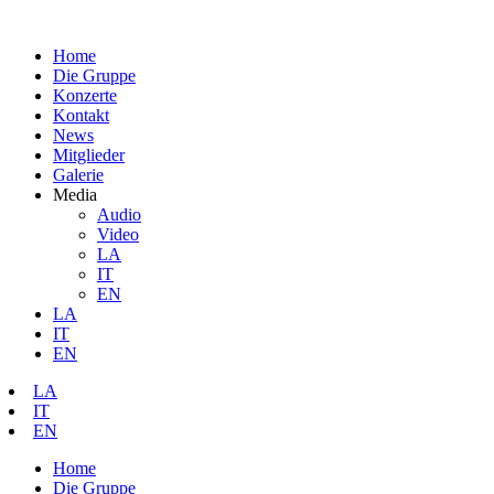
Home
Die Gruppe
Konzerte
Kontakt
News
Mitglieder
Galerie
Media
Audio
Video
LA
IT
EN
LA
IT
EN
LA
IT
EN
Home
Die Gruppe