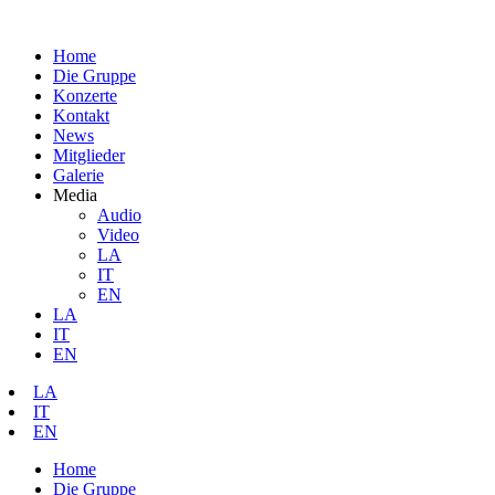
Home
Die Gruppe
Konzerte
Kontakt
News
Mitglieder
Galerie
Media
Audio
Video
LA
IT
EN
LA
IT
EN
LA
IT
EN
Home
Die Gruppe