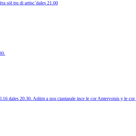
 söl tru di artisc´dales 21.00
30.
10.16 dales 20.30. Adüm a nos ciantarale ince le cor Antervoisis y le co