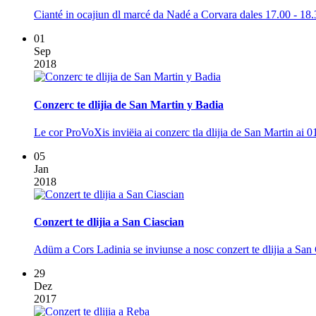
Cianté in ocajiun dl marcé da Nadé a Corvara dales 17.00 - 18.
01
Sep
2018
Conzerc te dlijia de San Martin y Badia
Le cor ProVoXis inviëia ai conzerc tla dlijia de San Martin ai 01
05
Jan
2018
Conzert te dlijia a San Ciascian
Adüm a Cors Ladinia se inviunse a nosc conzert te dlijia a San
29
Dez
2017