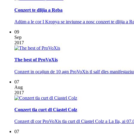
Conzert te dlijia a Reba
Adüm a le cor I Kropya se inviunse a nosc conzert te dlijia a R
09
Sep
2017
The best of ProVoXis
Conzert in ocajiun de 10 agn ProVoXis tl salf dles manifestazi
07
Aug
2017
Conzert tla curt dl Ciastel Colz
Conzert dl cor ProVoXis tla curt dl Ciastel Colz a La Ila, ai 07.0
07