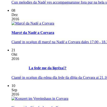
Cun melodies da Nadé ves accompagnarunse fora pur na bela sëra
08
Dez
2016
Marcé da Nadé a Corvara
Cianté in ocajiun dl marcé na Nadé a Corvara dales 17.00 - 18.
21
Okt
2016
La fede me da ligrëza!?
Cianté in ocajiun dla edma dla fede tla dlijia da Corvara ai 21.
10
Sep
2016