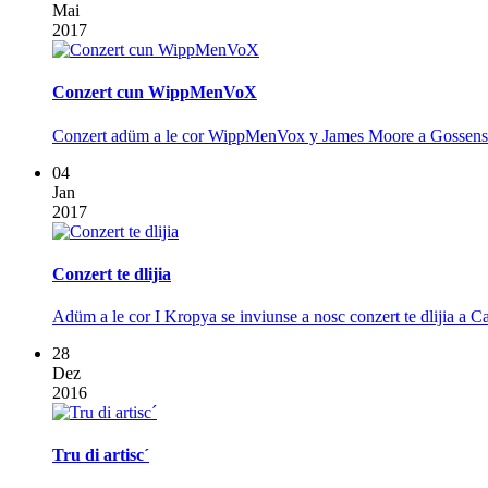
Mai
2017
Conzert cun WippMenVoX
Conzert adüm a le cor WippMenVox y James Moore a Gossensaß
04
Jan
2017
Conzert te dlijia
Adüm a le cor I Kropya se inviunse a nosc conzert te dlijia a C
28
Dez
2016
Tru di artisc´