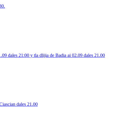
30.
.09 dales 21:00 y tla dlijia de Badia ai 02.09 dales 21.00
 Ciascian dales 21.00