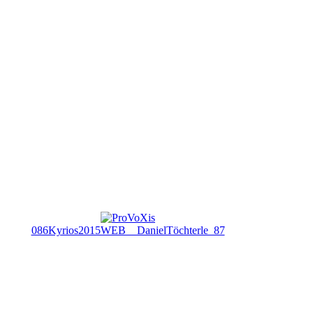
086Kyrios2015WEB__DanielTöchterle_87