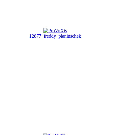
12877_freddy_planinschek