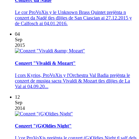
Conzerc da Nadé
Le cor ProVoXis y le Unknown Brass Quintet prejënta n
conzert da Nadé tles dlijies de San Ciascian ai 27.12.2015 y
de Calfosch ai 04.01.2016.
04
Sep
2015
Conzert "Vivaldi & Mozart"
I cors Kyrios, ProVoXis y l'Orchestra Val Badia prejënta le
conzert de musiga sacra Vivaldi & Mozart tles dlijies de La
Val ai 04.09.20...
12
Sep
2014
Conzert "(G)Oldies Night"
L'cor ProVoXis prejënta le conzert (G)Oldies Night tl salf dels