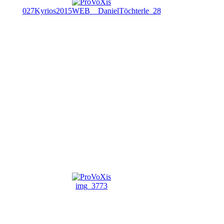
027Kyrios2015WEB__DanielTöchterle_28
img_3773