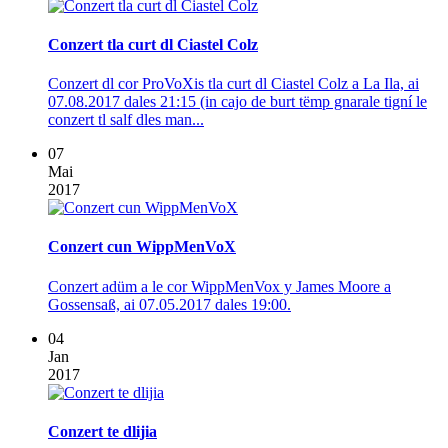
Conzert tla curt dl Ciastel Colz
Conzert dl cor ProVoXis tla curt dl Ciastel Colz a La Ila, ai
07.08.2017 dales 21:15 (in cajo de burt tëmp gnarale tigní le
conzert tl salf dles man...
07
Mai
2017
Conzert cun WippMenVoX
Conzert adüm a le cor WippMenVox y James Moore a
Gossensaß, ai 07.05.2017 dales 19:00.
04
Jan
2017
Conzert te dlijia