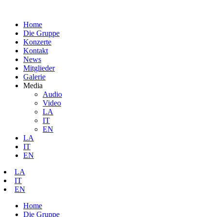
Home
Die Gruppe
Konzerte
Kontakt
News
Mitglieder
Galerie
Media
Audio
Video
LA
IT
EN
LA
IT
EN
LA
IT
EN
Home
Die Gruppe