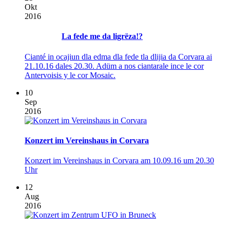
Okt
2016
La fede me da ligrëza!?
Cianté in ocajiun dla edma dla fede tla dlijia da Corvara ai
21.10.16 dales 20.30. Adüm a nos ciantarale ince le cor
Antervoisis y le cor Mosaic.
10
Sep
2016
Konzert im Vereinshaus in Corvara
Konzert im Vereinshaus in Corvara am 10.09.16 um 20.30
Uhr
12
Aug
2016