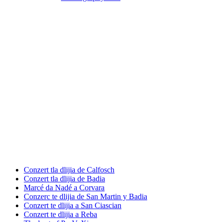
Conzert tla dlijia de Calfosch
Conzert tla dlijia de Badia
Marcé da Nadé a Corvara
Conzerc te dlijia de San Martin y Badia
Conzert te dlijia a San Ciascian
Conzert te dlijia a Reba