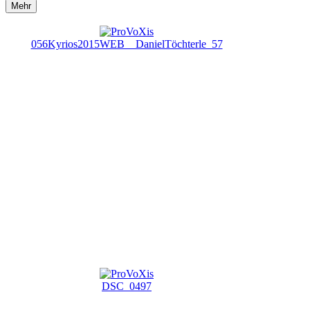
Mehr
056Kyrios2015WEB__DanielTöchterle_57
DSC_0497