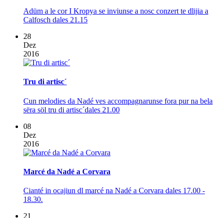
Adüm a le cor I Kropya se inviunse a nosc conzert te dlijia a
Calfosch dales 21.15
28
Dez
2016
Tru di artisc´
Cun melodies da Nadé ves accompagnarunse fora pur na bela
sëra söl tru di artisc´dales 21.00
08
Dez
2016
Marcé da Nadé a Corvara
Cianté in ocajiun dl marcé na Nadé a Corvara dales 17.00 -
18.30.
21